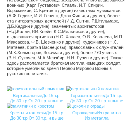
военных (Карл Густавович Стааль, И.Т. Спирин,
Ворожейкин, С. Кретов и другие) известных музыкантов
(А.Ф. Гедике, И.И. Геништ, Джон Фильд и другие), более
ста литературных деятелей (И.Д. Сытин, Р.Штильмарк,
Д.Б.Кедрин и другие), знаменитых архитекторов
(Н.Д.Колли, Р.И.Кпейн, К.С.Мельников и другие),
выдающихся артистов (Н.С. Ханаев, О.В. Ковалева, М П.
Максакова, Ф.В. Шевченко и другие), художников (Н.С.
Матвеев, братья Васнецовы), православных служителей
(М.К.Холмогоров, Зосима и другие), более 770 ученых
(В.Н. Сукачев, М.А.Мензбир, Н.Н. Лузин и другие). Также
здесь располагается братская могила немецких солдат,
которые умерли во время Первой Мировой Войны в
русских госпиталях.
Вертикальные
До 15 т.р.
Горизонтальные
До 15 т.р.
До 30 т.р.
От 30 т.р. и выше
До 30 т.р.
От 30 т.р. и выше
Кресты и голгофы
До 15 т.р.
Ограждения
Из гранитна
До 30 т.р.
От 30 т.р. и выше
Из металла