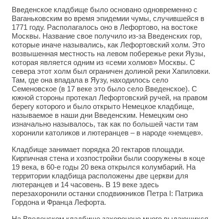
Введенское кладбище было основано одновременно с
Ваганьковcким во время эпидемии чумы, случившейся в
1771 году. Располагалось оно в Лефортово, на востоке
Москвы. Название свое получило из-за Введенских гор,
которые иначе назывались, как Лефортовский холм. Это
возвышенная местность на левом побережье реки Яузы,
которая является одним из «семи холмов» Москвы. С
севера этот холм был ограничен долиной реки Хапиловки.
Там, где она впадала в Яузу, находилось село
Семеновское (в 17 веке это было село Введенское). С
южной стороны протекал Лефортовский ручей, на правом
берегу которого и было открыто Немецкое кладбище,
называемое в наши дни Введенским. Немецким оно
изначально называлось, так как по большей части там
хоронили католиков и лютеранцев – в народе «немцев».
Кладбище занимает порядка 20 гектаров площади.
Кирпичная стена и хозпостройки были сооружены в коце
19 века, в 60-е годы 20 века открылся колумбарий. На
территории кладбища расположены две церкви для
лютеранцев и 14 часовень. В 19 веке здесь
перезахоронили останки сподвижников Петра I: Патрика
Гордона и Франца Лефорта.
На Введенском кладбище захоронено много выдающихся