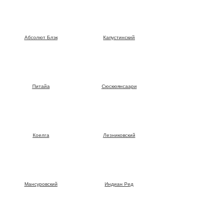
Абсолют Блэк
Капустинский
Питайа
Сюскюянсаари
Коелга
Лезниковский
Мансуровский
Индиан Ред