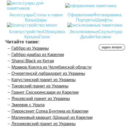
Аксессуары
Столы и лавки
Оформление
Фотокерамика
Вазы
Шары
Портреты
Шрифты
Благоустройство
Облицовка
Эксклюзивные
Скульптура
Крошка
Газон
Дизайн
Часовни
Читайте также:
задать вопрос
Габбро из Украины
Габбро-диабаз из Карелии
Shanxi Black из Китая
Мрамор Коелга из Челябинской области
Очеретянскй лабрадорит из Украины
Капустинский гранит из Украины
Токовский гранит из Украины
Гранит Сюскюянсаари из Карелии
Янцевский гранит из Украины
Змеевик с Урала
Пироксенит Сопка Бунтина из Карелии
Малиновый кварцит (Шокша) из Карелии
Лезниковский гранит из Украины