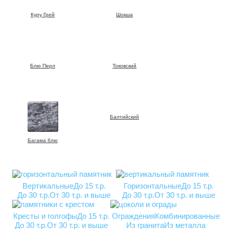
Куру Грей
Шокша
Блю Перл
Токовский
Балтийский
Багама блю
Вертикальные
До 15 т.р.
Горизонтальные
До 15 т.р.
До 30 т.р.
От 30 т.р. и выше
До 30 т.р.
От 30 т.р. и выше
Кресты и голгофы
До 15 т.р.
Ограждения
Комбинированные
До 30 т.р.
От 30 т.р. и выше
Из гранита
Из металла