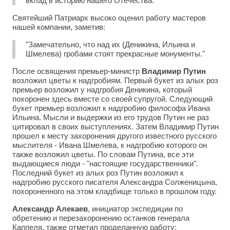
вклад в историю нашего Отечества."
Святейший Патриарх высоко оценил работу мастеров
нашей компании, заметив:
"Замечательно, что над их (Деникина, Ильина и
Шмелева) гробами стоят прекрасные монументы."
После освящения премьер-министр
Владимир Путин
возложил цветы к надгробиям. Первый букет из алых роз
премьер возложил у надгробия Деникина, который
похоронен здесь вместе со своей супругой. Следующий
букет премьер возложил к надгробию философа Ивана
Ильина. Мысли и выдержки из его трудов Путин не раз
цитировал в своих выступлениях. Затем Владимир Путин
прошел к месту захоронения другого известного русского
мыслителя - Ивана Шмелева, к надгробию которого он
также возложил цветы. По словам Путина, все эти
выдающиеся люди - "настоящие государственники".
Последний букет из алых роз Путин возложил к
надгробию русского писателя Александра Солженицына,
похороненного на этом кладбище только в прошлом году.
Александр Алекаев
, инициатор экспедиции по
обретению и перезахоронению останков генерала
Каппеля, также отметил проделанную работу: