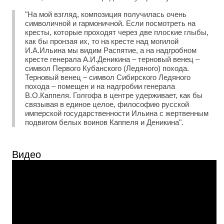
"На мой взгляд, композиция получилась очень
символичной и гармоничной. Если посмотреть на
кресты, которые проходят через две плоские глыбы,
как бы пронзая их, то на кресте над могилой
И.А.Ильина мы видим Распятие, а на надгробном
кресте генерала А.И.Деникина – терновый венец –
символ Первого Кубанского (Ледяного) похода.
Терновый венец – символ Сибирского Ледяного
похода – помещен и на надгробии генерала
В.О.Каппеля. Голгофа в центре удерживает, как бы
связывая в единое целое, философию русской
имперской государственности Ильина с жертвенным
подвигом белых воинов Каппеля и Деникина".
Видео