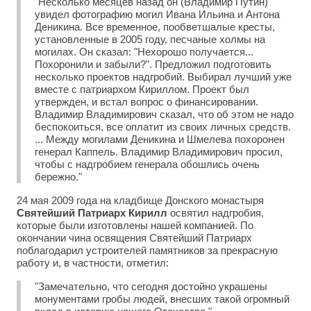
"Несколько месяцев назад он (Владимир Путин)
увидел фотографию могил Ивана Ильина и Антона
Деникина. Все временное, пообветшалые кресты,
установленные в 2005 году, песчаные холмы на
могилах. Он сказал: "Нехорошо получается...
Похоронили и забыли?". Предложил подготовить
несколько проектов надгробий. Выбирал лучший уже
вместе с патриархом Кириллом. Проект был
утвержден, и встал вопрос о финансировании.
Владимир Владимирович сказал, что об этом не надо
беспокоиться, все оплатит из своих личных средств.
... Между могилами Деникина и Шмелева похоронен
генерал Каппель. Владимир Владимирович просил,
чтобы с надгробием генерала обошлись очень
бережно."
24 мая 2009 года на кладбище Донского монастыря
Святейший Патриарх Кирилл
освятил надгробия,
которые были изготовлены нашей компанией. По
окончании чина освящения Святейший Патриарх
поблагодарил устроителей памятников за прекрасную
работу и, в частности, отметил:
"Замечательно, что сегодня достойно украшены
монументами гробы людей, внесших такой огромный