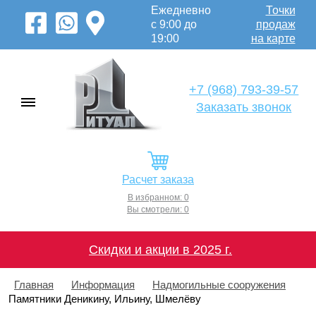
Ежедневно
Точки
с 9:00 до
продаж
19:00
на карте
+7 (968) 793-39-57
Заказать звонок
Расчет заказа
В избранном: 0
Вы смотрели: 0
Скидки и акции в 2025 г.
Главная
Информация
Надмогильные сооружения
Памятники Деникину, Ильину, Шмелёву