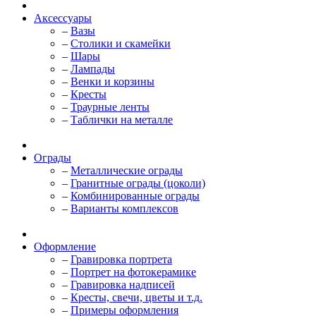
Аксессуары
–
Вазы
–
Столики и скамейки
–
Шары
–
Лампады
–
Венки и корзины
–
Кресты
–
Траурные ленты
–
Таблички на металле
Ограды
–
Металлические ограды
–
Гранитные ограды (цоколи)
–
Комбинированные ограды
–
Варианты комплексов
Оформление
–
Гравировка портрета
–
Портрет на фотокерамике
–
Гравировка надписей
–
Кресты, свечи, цветы и т.д.
–
Примеры оформления