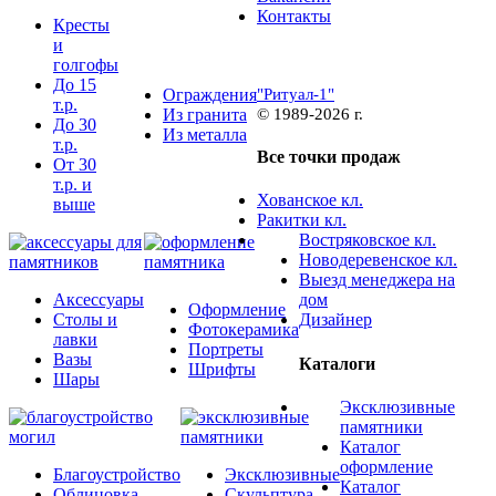
Контакты
Кресты
и
голгофы
До 15
"Ритуал-1"
Ограждения
т.р.
© 1989-2026 г.
Из гранита
До 30
Из металла
т.р.
Все точки продаж
От 30
т.р. и
Хованское кл.
выше
Ракитки кл.
Востряковское кл.
Новодеревенское кл.
Выезд менеджера на
Аксессуары
дом
Оформление
Столы и
Дизайнер
Фотокерамика
лавки
Портреты
Вазы
Каталоги
Шрифты
Шары
Эксклюзивные
памятники
Каталог
оформление
Благоустройство
Эксклюзивные
Каталог
Облицовка
Скульптура