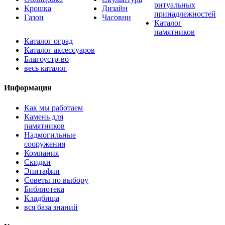
ритуальных
Крошка
Дизайн
принадлежностей
Газон
Часовни
Каталог
памятников
Каталог оград
Каталог аксессуаров
Благоустр-во
весь каталог
Информация
Как мы работаем
Камень для
памятников
Надмогильные
сооружения
Компания
Скидки
Эпитафии
Советы по выбору
Библиотека
Кладбища
вся база знаний