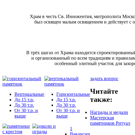
Храм в честь Св. Иннокентия, митрополита Моско
был освящен малым освящением и действует с ок
В трёх шагах от Храма находится спроектированн
и организованный по всем традициям и правилам
особенный элитный участок для захор
задать вопрос
Читайте
Вертикальные
Горизонтальные
также:
До 15 т.р.
До 15 т.р.
До 30 т.р.
До 30 т.р.
От 30 т.р. и
От 30 т.р. и
Награды и медали
выше
выше
Мастерская
памятников Ритуал
1
Вакансии