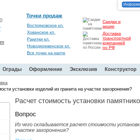
Информ
Точки продаж
00
Скидки и
Востряковское кл.
акции
7
Хованское кл.
Доставка
транспортной
Ракитки кл.
om
компанией
Новодеревенское кл.
по РФ
Все точки на карте
Ограды
Оформление
Эксклюзив
Конструктор
овка
ости установки изделий из гранита на участке захоронения?
Расчет стоимость установки памятник
Вопрос
Из чего складывается расчет стоимости установки
участке захоронения?