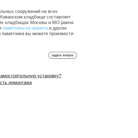
льных сооружений на всех
-Хованском кладбище составляет
гих кладбищах Москвы и МО равна
ки
памятника из гранита
и других
о памятника вы можете произвести
задать вопрос
 самостоятельную установку?
ость демонтажа