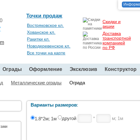
Информ
Точки продаж
00
Скидки и
Востряковское кл.
акции
7
Хованское кл.
Доставка
транспортной
Ракитки кл.
om
компанией
Новодеревенское кл.
по РФ
Все точки на карте
Ограды
Оформление
Эксклюзив
Конструктор
ад
Металлические ограды
Ограда
Варианты размеров
:
другой
*
м; 1м
1.8*2м; 1м
тами