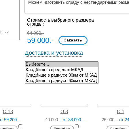
Можем изготовить ограду с нестандартными разм
Стоимость выбраного размера
ограды:
лении
64 000.-
59 000.-
Доставка и установка
О-18
О-3
О-1
от 59 200.-
40 000.-
от 38 000.-
26 000.-
от 24
одробнее
Подробнее
Подробнее