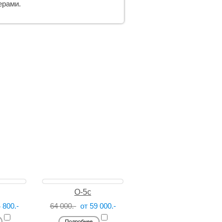
ерами.
О-5с
 800.-
64 000.-
от 59 000.-
Подробнее