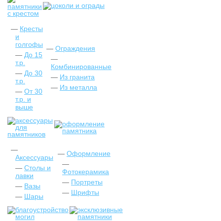
Кресты
и
голгофы
Ограждения
До 15
т.р.
Комбинированные
До 30
Из гранита
т.р.
Из металла
От 30
т.р. и
выше
Оформление
Аксессуары
Столы и
Фотокерамика
лавки
Портреты
Вазы
Шрифты
Шары